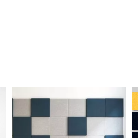
La
lana de roca
está dispo
Longitud: 0.60m x 1m
que permite adaptar la sol
Espesor: 5cm
cada espacio y situación.
Densidad: 40, 70 y 100kg / m3
El tapizado en tela persona
Multicolor
marcas, nombres comercial
permitiendo una integración
Estos paneles acústicos pe
diversas aplicaciones, com
conferencias, restaurantes
calidad acústica sin sacrific
Además de su función acúst
crear ambientes únicos y 
sean tanto una solución pr
La variedad de densidades
opciones para satisfacer l
en diferentes entornos.