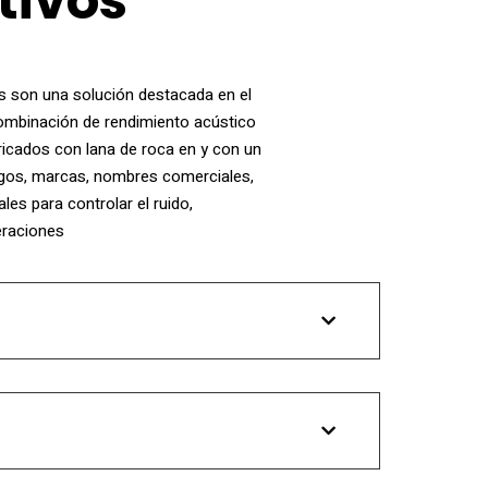
tivos
s son una solución destacada en el
combinación de rendimiento acústico
bricados con lana de roca en y con un
ogos, marcas, nombres comerciales,
les para controlar el ruido,
eraciones
ersonalizados
se construyen con
lana de
ido por sus propiedades absorbentes, lo que los
caz para el tratamiento acústico.