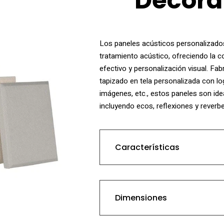
Decora
Los paneles acústicos personalizado
tratamiento acústico, ofreciendo la 
efectivo y personalización visual. Fa
tapizado en tela personalizada con l
imágenes, etc., estos paneles son idea
incluyendo ecos, reflexiones y reverb
Características
Los
paneles acústicos p
Dimensiones
roca
, un material reconoc
convierte en una opción efi