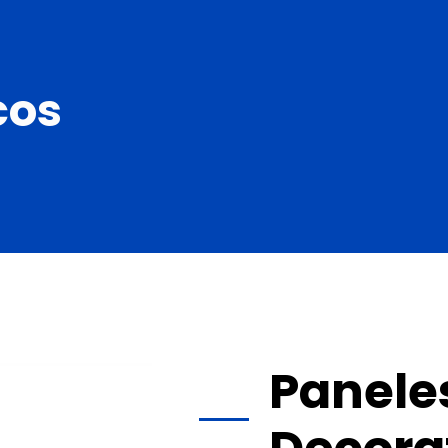
cos
Panele