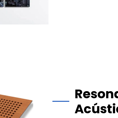
de incluir logos, marcas,
Espesor: 5cm
característica permite la 
Densidad: 40, 70 y 100kg / m3
personalizados
en el dis
Diseño a preferencia
Los paneles están disponi
kg/m³, lo que permite adap
específicas de cada espac
La personalización no sol
también agrega un toque di
la identidad visual del lugar
Además de mejorar la esté
personalizados
proporcio
contribuyendo a crear am
Son ideales para su aplic
del ruido, sino también u
Reson
de grabación, salas de co
otros entornos.
Acústi