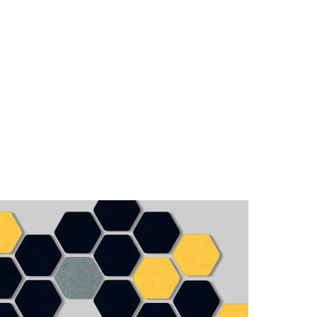
nible en densidades de 40, 70 y 100 kg/m³, lo
ución acústica a las necesidades específicas de
lizada ofrece la posibilidad de incorporar logos,
es, imágenes u otros elementos visuales,
 armoniosa en el diseño interior del espacio.
rsonalizados son versátiles y se adaptan a
o estudios de grabación, oficinas, salas de
 y otros entornos donde se busca mejorar la
ar la estética.
ica, la personalización visual contribuye a
personalizados, permitiendo que estos paneles
áctica como una expresión artística.
 de
lana de roca
garantiza una amplia gama de
as necesidades específicas de control del ruido