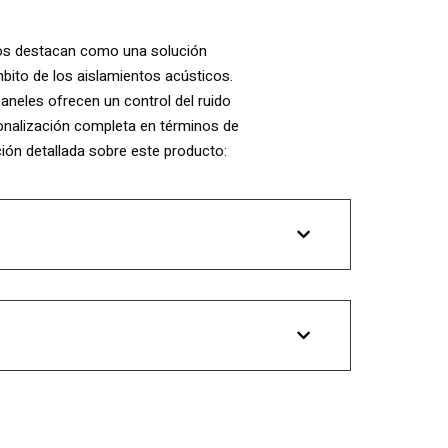
os destacan como una solución
ámbito de los aislamientos acústicos.
aneles ofrecen un control del ruido
onalización completa en términos de
ión detallada sobre este producto:
personalizados
están fabricados con
lana de
ropiedades absorbentes de este material para
 ecos, reflexiones y reverberaciones en diferentes
a a través del tapizado en tela con la posibilidad