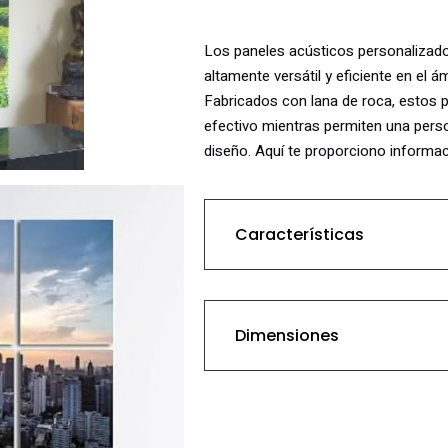
Los paneles acústicos personalizad
altamente versátil y eficiente en el 
Fabricados con lana de roca, estos p
efectivo mientras permiten una pers
diseño. Aquí te proporciono informac
Características
Los
paneles acústicos 
Dimensiones
roca
, aprovechando las p
controlar el ruido, reducir
entornos.
La personalización se logr
Longitud: 0.60m x 1m